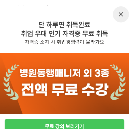
어르신정보
여성 · 4등급
근무요일
주5일근무
단 하루면 취득완료
근무시간
평일 : 주5일(월~금 / 10:00~13:00), 
취업 우대 인기 자격증 무료 취득
주 5일 근무
자격증 소지 시 취업경쟁력이 올라가요
관심
일자리정보 더보기
1시간전
등록
반경 3KM 이내의 일자리 확인하기
무료 강의 보러가기