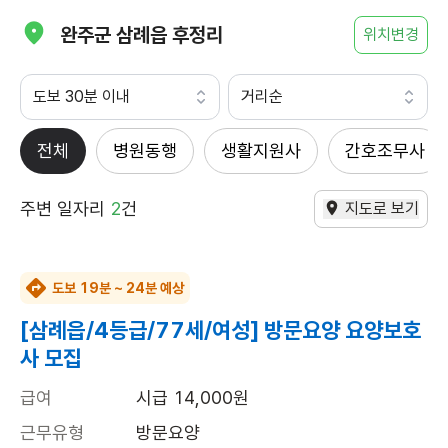
완주군 삼례읍 후정리
위치변경
도보 30분 이내
거리순
전체
병원동행
생활지원사
간호조무사
주변 일자리
2
건
지도로 보기
도보 19분 ~ 24분 예상
[삼례읍/4등급/77세/여성] 방문요양 요양보호
사 모집
급여
시급 14,000원
근무유형
방문요양