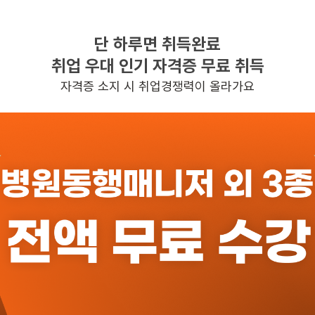
단 하루면 취득완료
찾으시는 조건의 일자리가 없습니다
취업 우대 인기 자격증 무료 취득
더욱더 노력하는 케어파트너가 되겠습니다.
자격증 소지 시 취업경쟁력이 올라가요
반경 3KM 이내의 일자리 확인하기