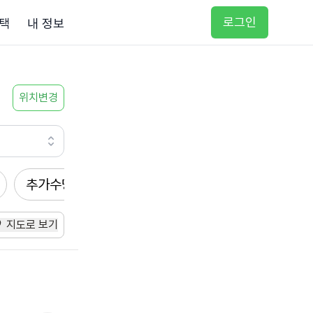
로그인
택
내 정보
위치변경
추가수당
방문요양
입주요양
방문목욕
지도로 보기