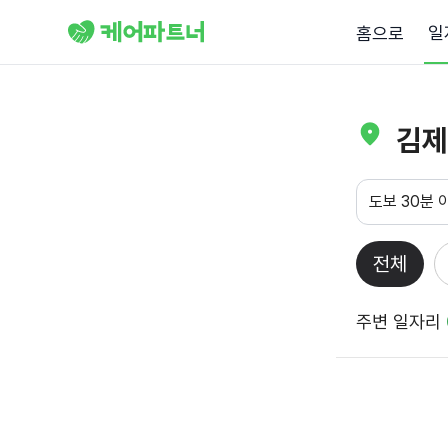
일
홈으로
김제
도보 30분 
전체
주변 일자리