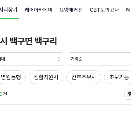
자리찾기
케어아카데미
요양매거진
CBT모의고사
혜
시 백구면 백구리
이내
거리순
병원동행
생활지원사
간호조무사
초보가능
0
건