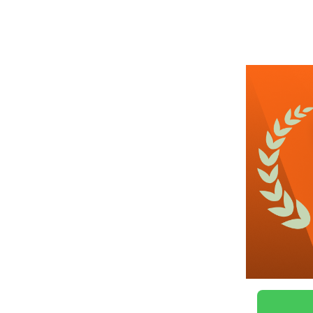
근무요일
관심
1일전
등록