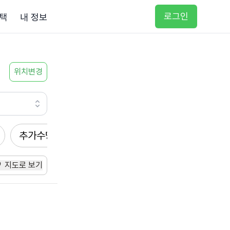
로그인
택
내 정보
위치변경
추가수당
방문요양
입주요양
방문목욕
지도로 보기