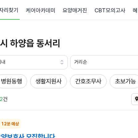
자리찾기
케어아카데미
요양매거진
CBT모의고사
혜
시 하양읍 동서리
이내
거리순
병원동행
생활지원사
간호조무사
초보가능
2
건
~ 12분 예상
양보호사 모집합니다.