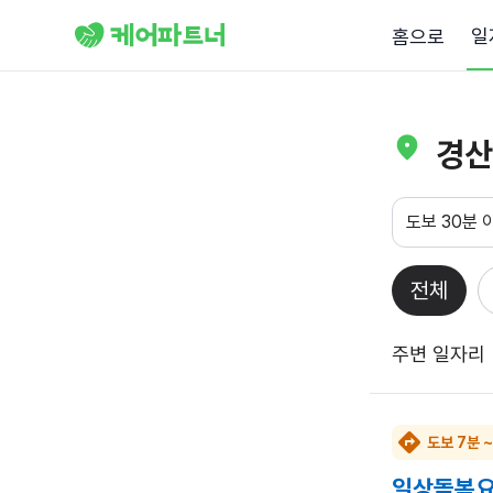
일
홈으로
경산
도보 30분 
전체
주변 일자리
도보 7분 
일상돌봄요