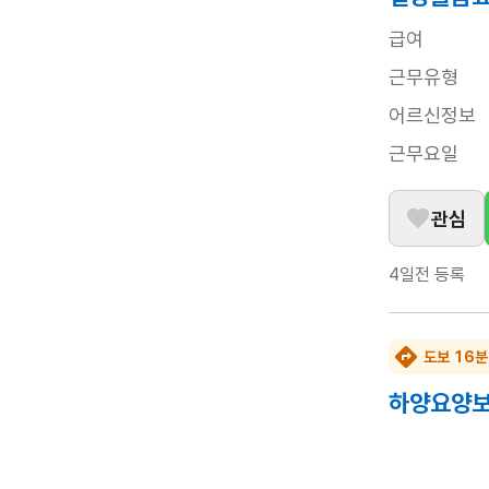
급여
근무유형
어르신정보
근무요일
관심
4일전
등록
도보 16분
하양요양보
급여
근무유형