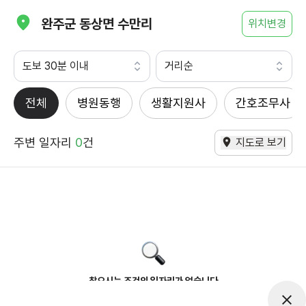
완주군 동상면 수만리
위치변경
도보 30분 이내
거리순
전체
병원동행
생활지원사
간호조무사
주변 일자리
0
건
지도로 보기
찾으시는 조건의 일자리가 없습니다
더욱더 노력하는 케어파트너가 되겠습니다.