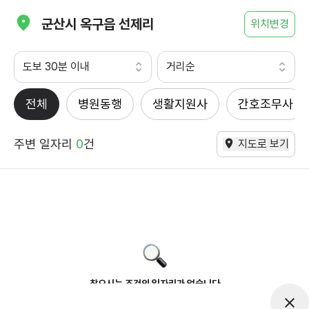
군산시 옥구읍 선제리
위치변경
도보 30분 이내
거리순
전체
병원동행
생활지원사
간호조무사
주변 일자리
0
건
지도로 보기
찾으시는 조건의 일자리가 없습니다
더욱더 노력하는 케어파트너가 되겠습니다.