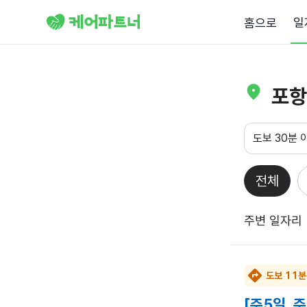
일
홈으로
포항
도보 30분 
전체
주변 일자리
도보 11분
[주5일, 