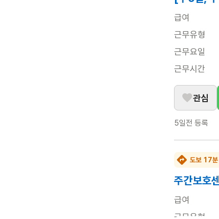
급여
근무유형
근무요일
근무시간
관심
5일전
등록
도보 17분
주간보호센
급여
근무유형