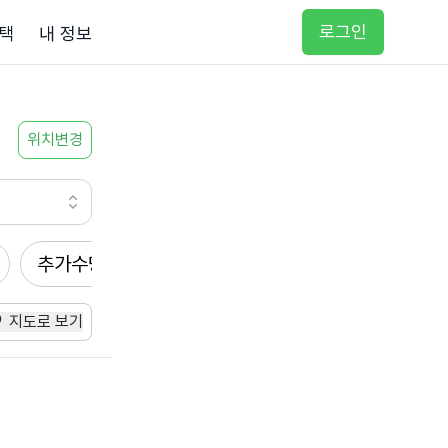
로그인
택
내 정보
위치변경
추가수당
방문요양
입주요양
방문목욕
지도로 보기