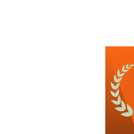
근무요일
근무시간
관심
4일전
등록