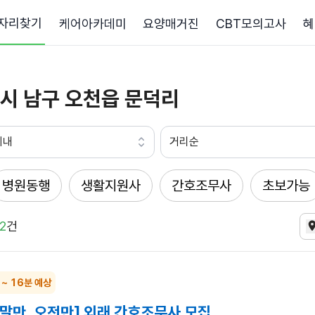
자리찾기
케어아카데미
요양매거진
CBT모의고사
혜
시 남구 오천읍 문덕리
이내
거리순
병원동행
생활지원사
간호조무사
초보가능
2
건
 ~ 16분 예상
주말만, 오전만] 외래 간호조무사 모집