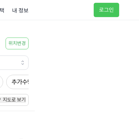
로그인
택
내 정보
위치변경
추가수당
방문요양
입주요양
방문목욕
지도로 보기