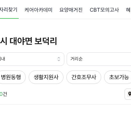
자리찾기
케어아카데미
요양매거진
CBT모의고사
혜
시 대야면 보덕리
이내
거리순
병원동행
생활지원사
간호조무사
초보가능
0
건