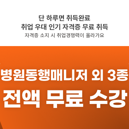
단 하루면 취득완료
찾으시는 조건의 일자리가 없습니다
취업 우대 인기 자격증 무료 취득
더욱더 노력하는 케어파트너가 되겠습니다.
자격증 소지 시 취업경쟁력이 올라가요
반경 3KM 이내의 일자리 확인하기