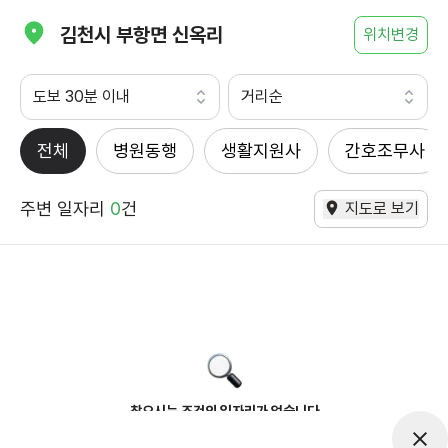
김천시 부항면 신옥리
위치변경
도보 30분 이내
거리순
전체
병원동행
생활지원사
간호조무사
주변 일자리
0
건
지도로 보기
찾으시는 조건의 일자리가 없습니다
더욱더 노력하는 케어파트너가 되겠습니다.