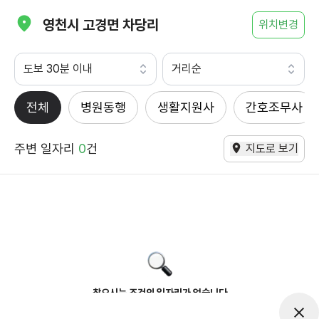
영천시 고경면 차당리
위치변경
도보 30분 이내
거리순
전체
병원동행
생활지원사
간호조무사
주변 일자리
0
건
지도로 보기
찾으시는 조건의 일자리가 없습니다
더욱더 노력하는 케어파트너가 되겠습니다.