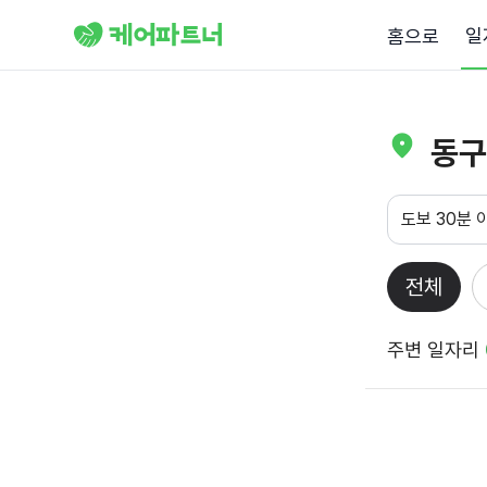
일
홈으로
동구
도보 30분 
전체
주변 일자리