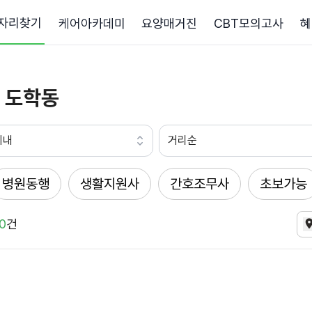
자리찾기
케어아카데미
요양매거진
CBT모의고사
혜
 도학동
이내
거리순
병원동행
생활지원사
간호조무사
초보가능
0
건