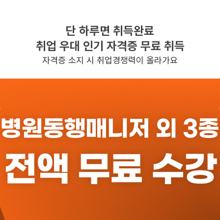
단 하루면 취득완료
찾으시는 조건의 일자리가 없습니다
취업 우대 인기 자격증 무료 취득
더욱더 노력하는 케어파트너가 되겠습니다.
자격증 소지 시 취업경쟁력이 올라가요
반경 3KM 이내의 일자리 확인하기