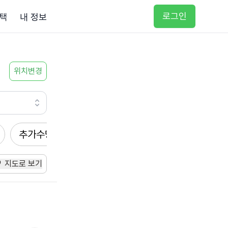
로그인
택
내 정보
위치변경
추가수당
방문요양
입주요양
방문목욕
지도로 보기