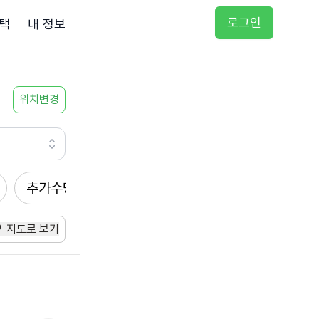
로그인
택
내 정보
위치변경
추가수당
방문요양
입주요양
방문목욕
지도로 보기