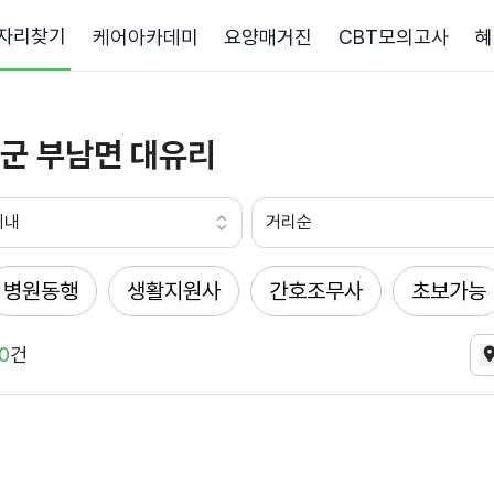
자리찾기
케어아카데미
요양매거진
CBT모의고사
혜
군 부남면 대유리
이내
거리순
병원동행
생활지원사
간호조무사
초보가능
0
건