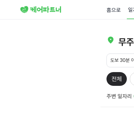
일
홈으로
무주
도보 30분 
전체
주변 일자리