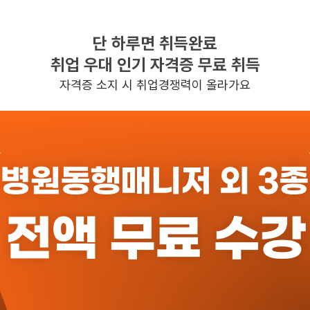
단 하루면 취득완료
찾으시는 조건의 일자리가 없습니다
취업 우대 인기 자격증 무료 취득
더욱더 노력하는 케어파트너가 되겠습니다.
자격증 소지 시 취업경쟁력이 올라가요
반경 3KM 이내의 일자리 확인하기