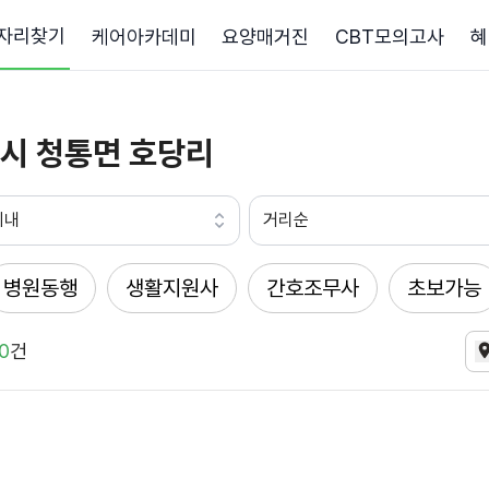
자리찾기
케어아카데미
요양매거진
CBT모의고사
혜
시 청통면 호당리
이내
거리순
병원동행
생활지원사
간호조무사
초보가능
0
건