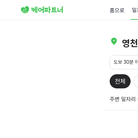
일
홈으로
영천
도보 30분 
전체
주변 일자리