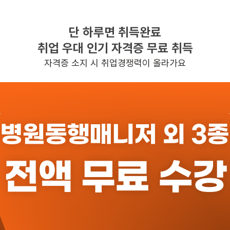
단 하루면 취득완료
찾으시는 조건의 일자리가 없습니다
취업 우대 인기 자격증 무료 취득
더욱더 노력하는 케어파트너가 되겠습니다.
자격증 소지 시 취업경쟁력이 올라가요
반경 3KM 이내의 일자리 확인하기