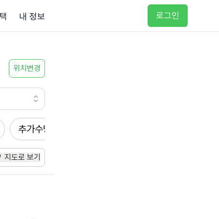
로그인
택
내 정보
위치변경
추가수당
방문요양
입주요양
방문목욕
지도로 보기