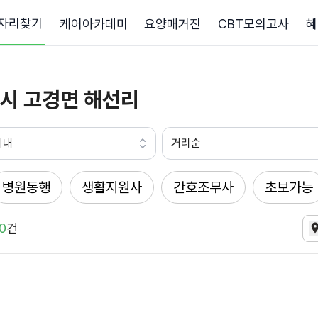
자리찾기
케어아카데미
요양매거진
CBT모의고사
혜
시 고경면 해선리
이내
거리순
병원동행
생활지원사
간호조무사
초보가능
0
건