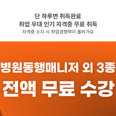
단 하루면 취득완료
찾으시는 조건의 일자리가 없습니다
취업 우대 인기 자격증 무료 취득
더욱더 노력하는 케어파트너가 되겠습니다.
자격증 소지 시 취업경쟁력이 올라가요
반경 3KM 이내의 일자리 확인하기