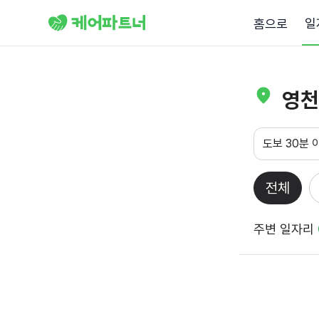
일
홈으로
영천
도보 30분 
전체
주변 일자리