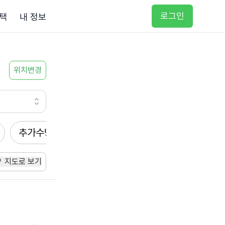
로그인
택
내 정보
위치변경
추가수당
방문요양
입주요양
방문목욕
지도로 보기