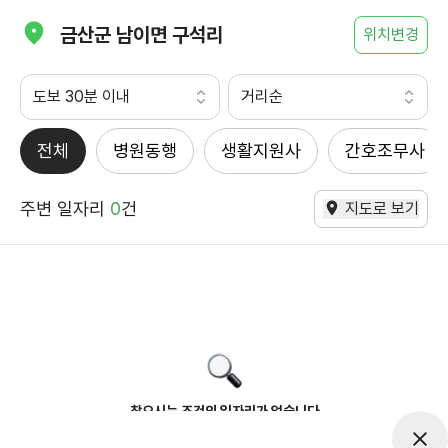
금산군 남이면 구석리
위치변경
도보 30분 이내
거리순
전체
병원동행
생활지원사
간호조무사
주변 일자리
0
건
지도로 보기
찾으시는 조건의 일자리가 없습니다
더욱더 노력하는 케어파트너가 되겠습니다.