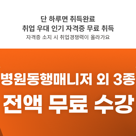
단 하루면 취득완료
찾으시는 조건의 일자리가 없습니다
취업 우대 인기 자격증 무료 취득
더욱더 노력하는 케어파트너가 되겠습니다.
자격증 소지 시 취업경쟁력이 올라가요
반경 3KM 이내의 일자리 확인하기