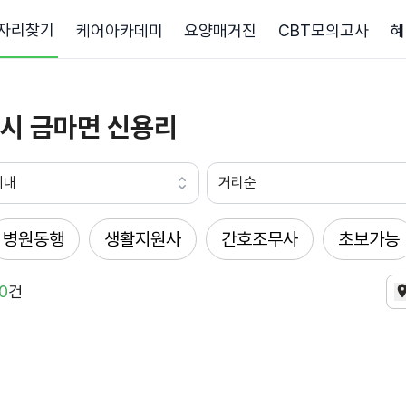
자리찾기
케어아카데미
요양매거진
CBT모의고사
혜
시 금마면 신용리
이내
거리순
병원동행
생활지원사
간호조무사
초보가능
0
건