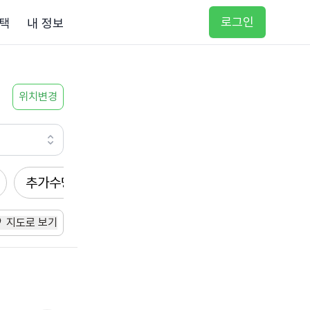
로그인
택
내 정보
위치변경
추가수당
방문요양
입주요양
방문목욕
지도로 보기