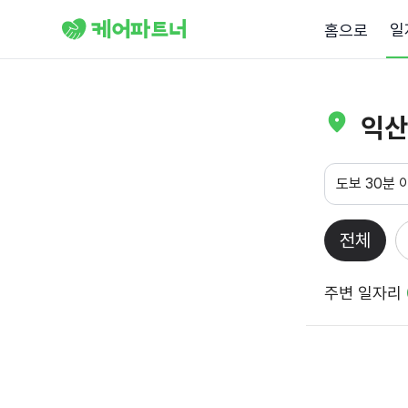
일
홈으로
익산
도보 30분 
전체
주변 일자리