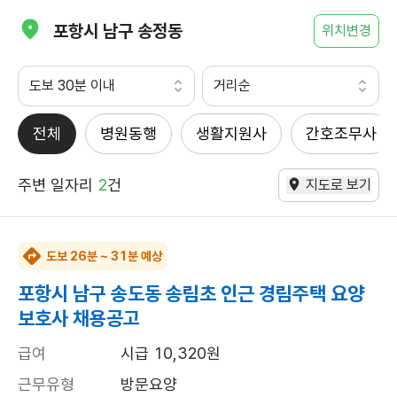
포항시 남구 송정동
위치변경
도보 30분 이내
거리순
전체
병원동행
생활지원사
간호조무사
주변 일자리
2
건
지도로 보기
도보 26분 ~ 31분 예상
포항시 남구 송도동 송림초 인근 경림주택 요양
보호사 채용공고
급여
시급 10,320원
근무유형
방문요양