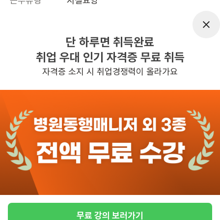
근무유형
시설요양
근무요일
주5일근무
근무시간
평일 : (근무시간) (오전) 8시 30분 ~ (오
단 하루면 취득완료
후) 5시 30분, 주 5일 근무, 평균근무시
취업 우대 인기 자격증 무료 취득
간 : 40
자격증 소지 시 취업경쟁력이 올라가요
관심
일자리정보 더보기
3일전
등록
반경 3KM 이내의 일자리 확인하기
무료 강의 보러가기