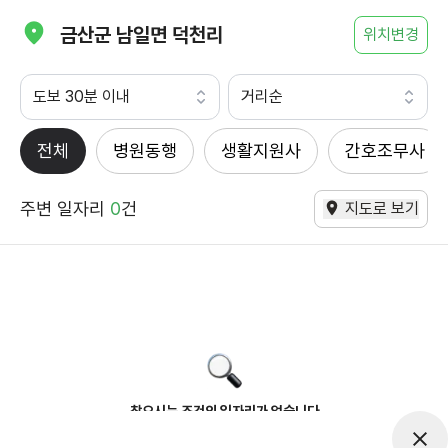
금산군 남일면 덕천리
위치변경
도보 30분 이내
거리순
전체
병원동행
생활지원사
간호조무사
주변 일자리
0
건
지도로 보기
찾으시는 조건의 일자리가 없습니다
더욱더 노력하는 케어파트너가 되겠습니다.