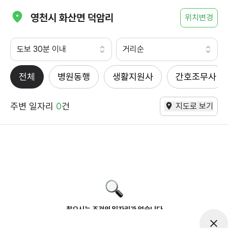
영천시 화산면 덕암리
위치변경
도보 30분 이내
거리순
전체
병원동행
생활지원사
간호조무사
주변 일자리
0
건
지도로 보기
찾으시는 조건의 일자리가 없습니다
더욱더 노력하는 케어파트너가 되겠습니다.