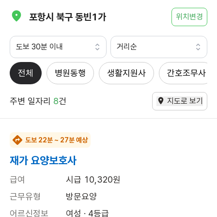
포항시 북구 동빈1가
위치변경
도보 30분 이내
거리순
전체
병원동행
생활지원사
간호조무사
주변 일자리
8
건
지도로 보기
도보 22분 ~ 27분 예상
재가 요양보호사
급여
시급 10,320원
근무유형
방문요양
어르신정보
여성 · 4등급