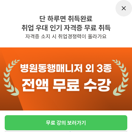
근무유형
간호조무사
단 하루면 취득완료
근무요일
주5일근무
취업 우대 인기 자격증 무료 취득
근무시간
08:30~19:00
자격증 소지 시 취업경쟁력이 올라가요
관심
일자리정보 더보기
3일전
등록
반경 3KM 이내의 일자리 확인하기
무료 강의 보러가기