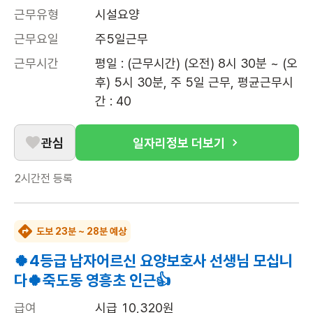
근무유형
시설요양
근무요일
주5일근무
근무시간
평일 : (근무시간) (오전) 8시 30분 ~ (오
후) 5시 30분, 주 5일 근무, 평균근무시
간 : 40
관심
일자리정보 더보기
2시간전
등록
도보 23분 ~ 28분 예상
🍀4등급 남자어르신 요양보호사 선생님 모십니
다🍀죽도동 영흥초 인근👍
급여
시급 10,320원