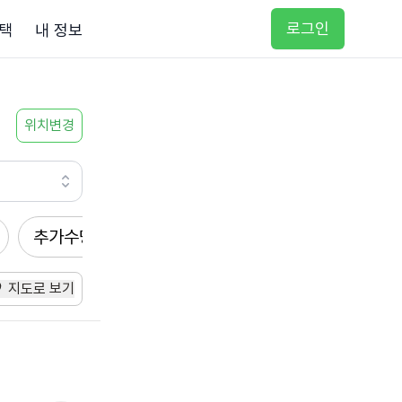
로그인
택
내 정보
위치변경
추가수당
방문요양
입주요양
방문목욕
지도로 보기