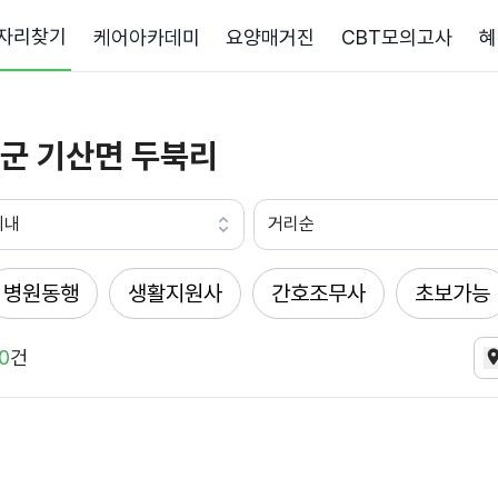
자리찾기
케어아카데미
요양매거진
CBT모의고사
혜
군 기산면 두북리
이내
거리순
병원동행
생활지원사
간호조무사
초보가능
0
건