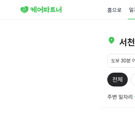
일
홈으로
서천
도보 30분 
전체
주변 일자리