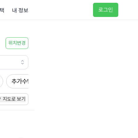
로그인
택
내 정보
위치변경
추가수당
방문요양
입주요양
방문목욕
지도로 보기