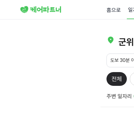
일
홈으로
군위
도보 30분 
전체
주변 일자리