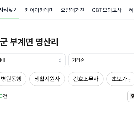
자리찾기
케어아카데미
요양매거진
CBT모의고사
혜
군 부계면 명산리
이내
거리순
병원동행
생활지원사
간호조무사
초보가능
0
건