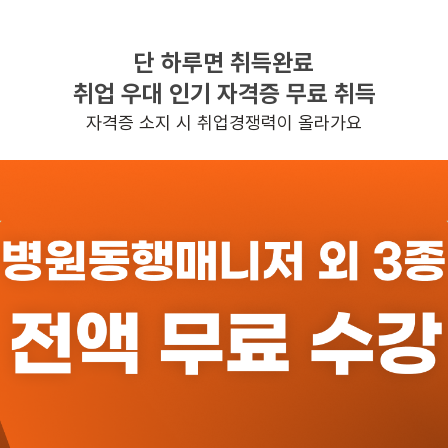
단 하루면 취득완료
찾으시는 조건의 일자리가 없습니다
취업 우대 인기 자격증 무료 취득
더욱더 노력하는 케어파트너가 되겠습니다.
자격증 소지 시 취업경쟁력이 올라가요
반경 3KM 이내의 일자리 확인하기