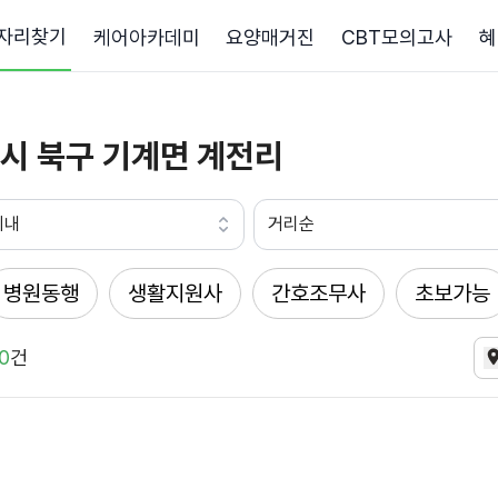
자리찾기
케어아카데미
요양매거진
CBT모의고사
혜
시 북구 기계면 계전리
이내
거리순
병원동행
생활지원사
간호조무사
초보가능
0
건