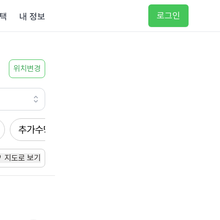
로그인
택
내 정보
위치변경
추가수당
방문요양
입주요양
방문목욕
지도로 보기