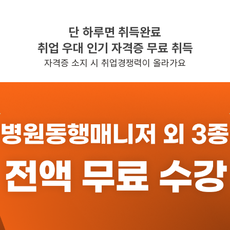
단 하루면 취득완료
찾으시는 조건의 일자리가 없습니다
취업 우대 인기 자격증 무료 취득
더욱더 노력하는 케어파트너가 되겠습니다.
자격증 소지 시 취업경쟁력이 올라가요
반경 3KM 이내의 일자리 확인하기