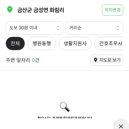
금산군 금성면 화림리
위치변경
도보 30분 이내
거리순
전체
병원동행
생활지원사
간호조무사
주변 일자리
0
건
지도로 보기
찾으시는 조건의 일자리가 없습니다
더욱더 노력하는 케어파트너가 되겠습니다.