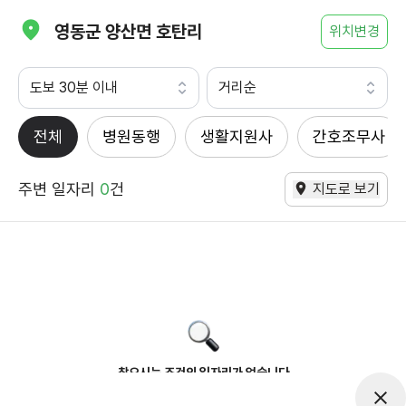
영동군 양산면 호탄리
위치변경
도보 30분 이내
거리순
전체
병원동행
생활지원사
간호조무사
주변 일자리
0
건
지도로 보기
찾으시는 조건의 일자리가 없습니다
더욱더 노력하는 케어파트너가 되겠습니다.