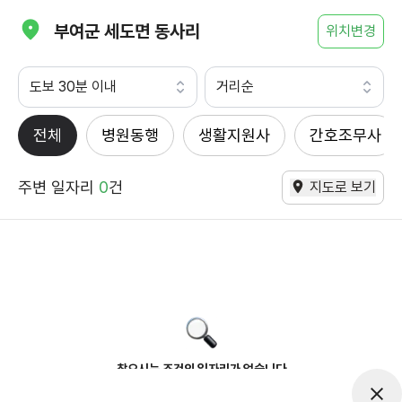
부여군 세도면 동사리
위치변경
도보 30분 이내
거리순
전체
병원동행
생활지원사
간호조무사
주변 일자리
0
건
지도로 보기
찾으시는 조건의 일자리가 없습니다
더욱더 노력하는 케어파트너가 되겠습니다.