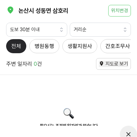
논산시 성동면 삼호리
위치변경
도보 30분 이내
거리순
전체
병원동행
생활지원사
간호조무사
주변 일자리
0
건
지도로 보기
찾으시는 조건의 일자리가 없습니다
더욱더 노력하는 케어파트너가 되겠습니다.