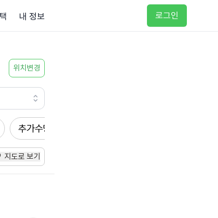
로그인
택
내 정보
위치변경
추가수당
방문요양
입주요양
방문목욕
지도로 보기