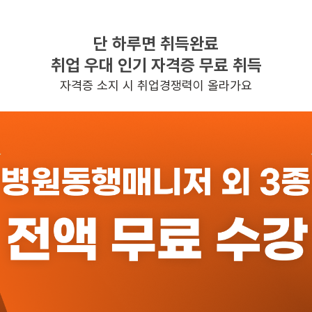
단 하루면 취득완료
찾으시는 조건의 일자리가 없습니다
취업 우대 인기 자격증 무료 취득
더욱더 노력하는 케어파트너가 되겠습니다.
자격증 소지 시 취업경쟁력이 올라가요
반경 3KM 이내의 일자리 확인하기