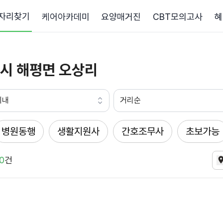
자리찾기
케어아카데미
요양매거진
CBT모의고사
혜
시 해평면 오상리
이내
거리순
병원동행
생활지원사
간호조무사
초보가능
0
건