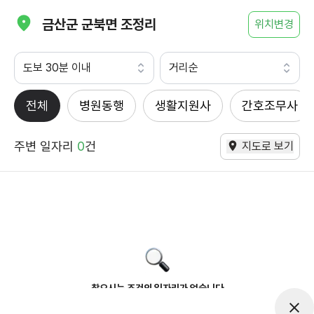
금산군 군북면 조정리
위치변경
도보 30분 이내
거리순
전체
병원동행
생활지원사
간호조무사
주변 일자리
0
건
지도로 보기
찾으시는 조건의 일자리가 없습니다
더욱더 노력하는 케어파트너가 되겠습니다.