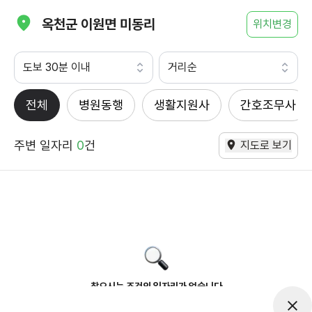
옥천군 이원면 미동리
위치변경
도보 30분 이내
거리순
전체
병원동행
생활지원사
간호조무사
주변 일자리
0
건
지도로 보기
찾으시는 조건의 일자리가 없습니다
더욱더 노력하는 케어파트너가 되겠습니다.