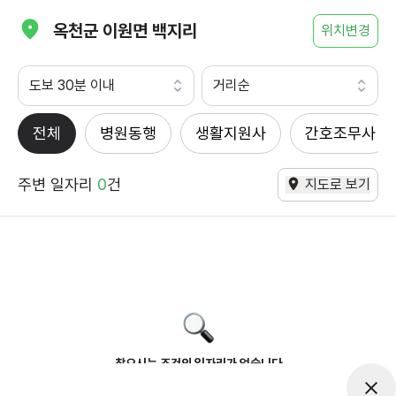
옥천군 이원면 백지리
위치변경
도보 30분 이내
거리순
전체
병원동행
생활지원사
간호조무사
주변 일자리
0
건
지도로 보기
찾으시는 조건의 일자리가 없습니다
더욱더 노력하는 케어파트너가 되겠습니다.