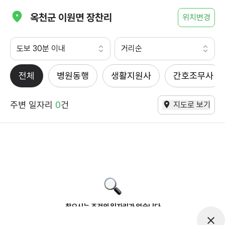
옥천군 이원면 장찬리
위치변경
도보 30분 이내
거리순
전체
병원동행
생활지원사
간호조무사
주변 일자리
0
건
지도로 보기
찾으시는 조건의 일자리가 없습니다
더욱더 노력하는 케어파트너가 되겠습니다.