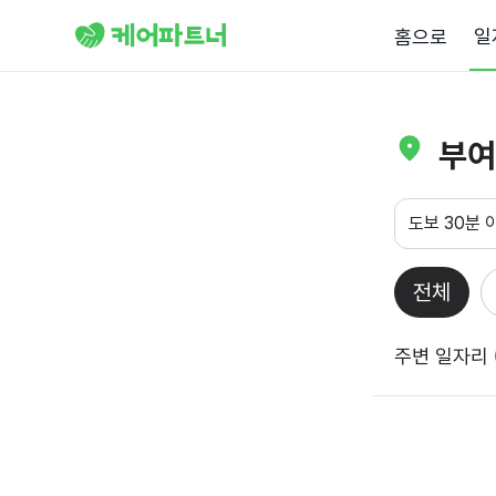
일
홈으로
부여
도보 30분 
전체
주변 일자리