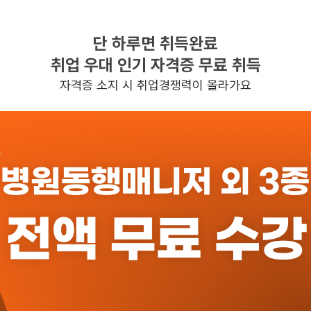
단 하루면 취득완료
찾으시는 조건의 일자리가 없습니다
취업 우대 인기 자격증 무료 취득
더욱더 노력하는 케어파트너가 되겠습니다.
자격증 소지 시 취업경쟁력이 올라가요
반경 3KM 이내의 일자리 확인하기