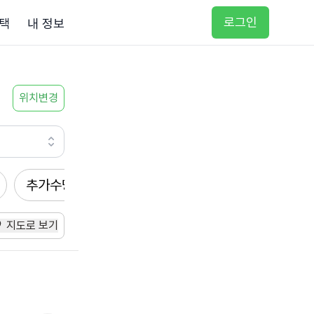
로그인
택
내 정보
위치변경
추가수당
방문요양
입주요양
방문목욕
지도로 보기