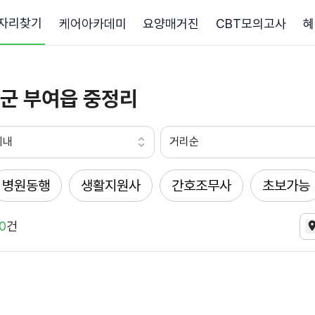
자리찾기
케어아카데미
요양매거진
CBT모의고사
혜
군 부여읍 중정리
이내
거리순
병원동행
생활지원사
간호조무사
초보가능
0
건