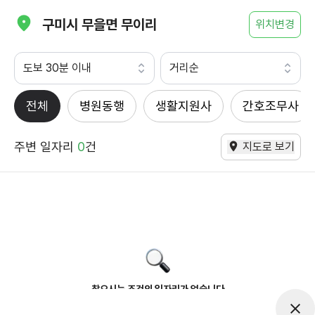
구미시 무을면 무이리
위치변경
도보 30분 이내
거리순
전체
병원동행
생활지원사
간호조무사
주변 일자리
0
건
지도로 보기
찾으시는 조건의 일자리가 없습니다
더욱더 노력하는 케어파트너가 되겠습니다.