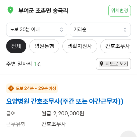
부여군 초촌면 송국리
위치변경
도보 30분 이내
거리순
전체
병원동행
생활지원사
간호조무사
주변 일자리
1
건
지도로 보기
도보 24분 ~ 29분 예상
요양병원 간호조무사(주간 또는 야간근무자))
급여
월급 2,200,000원
근무유형
간호조무사
근무요일
주5일근무