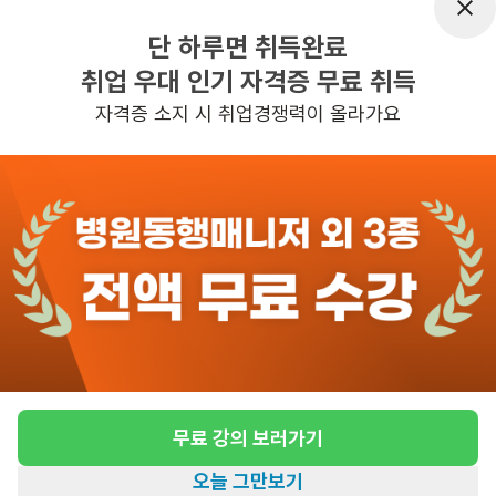
근무시간
평일 : (근무시간) (오전) 8시 30분 ~ (오
단 하루면 취득완료
후) 5시 30분, 주 5일 근무, 평균근무시
취업 우대 인기 자격증 무료 취득
간 : 40
자격증 소지 시 취업경쟁력이 올라가요
관심
일자리정보 더보기
3일전
등록
반경 3KM 이내의 일자리 확인하기
무료 강의 보러가기
오늘 그만보기