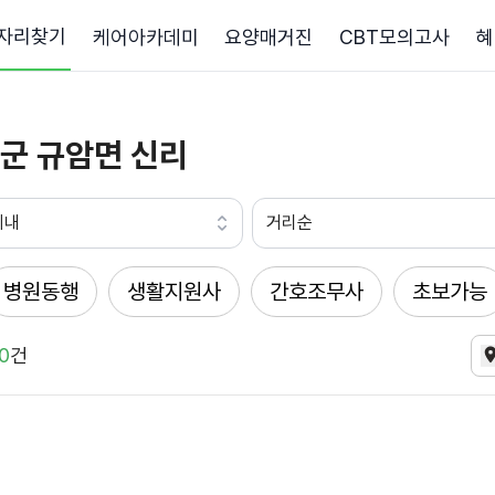
자리찾기
케어아카데미
요양매거진
CBT모의고사
혜
군 규암면 신리
이내
거리순
병원동행
생활지원사
간호조무사
초보가능
0
건