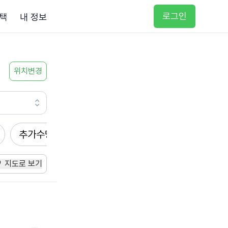
로그인
택
내 정보
위치변경
추가수당
방문요양
입주요양
방문목욕
지도로 보기