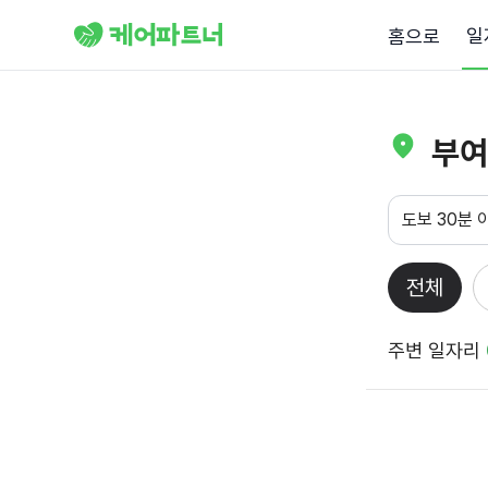
일
홈으로
부여
도보 30분 
전체
주변 일자리