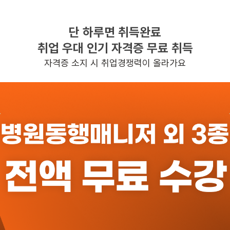
단 하루면 취득완료
찾으시는 조건의 일자리가 없습니다
취업 우대 인기 자격증 무료 취득
더욱더 노력하는 케어파트너가 되겠습니다.
자격증 소지 시 취업경쟁력이 올라가요
반경 3KM 이내의 일자리 확인하기