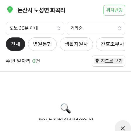
논산시 노성면 화곡리
위치변경
도보 30분 이내
거리순
전체
병원동행
생활지원사
간호조무사
주변 일자리
0
건
지도로 보기
찾으시는 조건의 일자리가 없습니다
더욱더 노력하는 케어파트너가 되겠습니다.