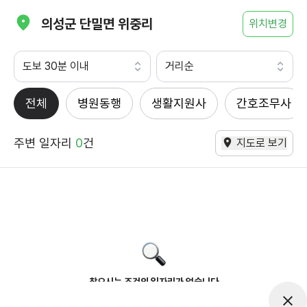
의성군 단밀면 위중리
위치변경
도보 30분 이내
거리순
전체
병원동행
생활지원사
간호조무사
주변 일자리
0
건
지도로 보기
찾으시는 조건의 일자리가 없습니다
더욱더 노력하는 케어파트너가 되겠습니다.