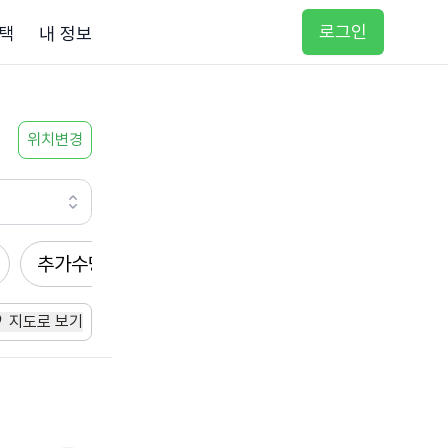
로그인
택
내 정보
위치변경
추가수당
방문요양
입주요양
방문목욕
지도로 보기