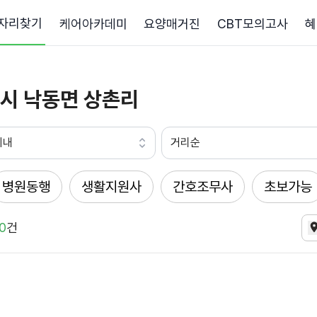
자리찾기
케어아카데미
요양매거진
CBT모의고사
혜
시 낙동면 상촌리
이내
거리순
병원동행
생활지원사
간호조무사
초보가능
0
건