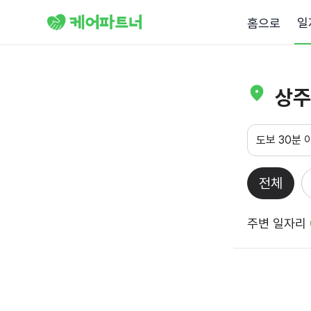
일
홈으로
상주
도보 30분 
전체
주변 일자리