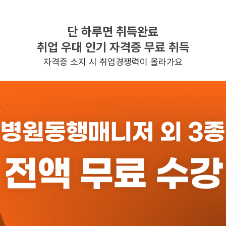
단 하루면 취득완료
찾으시는 조건의 일자리가 없습니다
취업 우대 인기 자격증 무료 취득
더욱더 노력하는 케어파트너가 되겠습니다.
자격증 소지 시 취업경쟁력이 올라가요
반경 3KM 이내의 일자리 확인하기