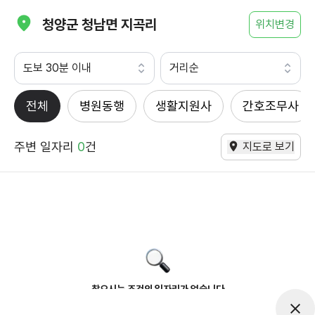
청양군 청남면 지곡리
위치변경
도보 30분 이내
거리순
전체
병원동행
생활지원사
간호조무사
주변 일자리
0
건
지도로 보기
찾으시는 조건의 일자리가 없습니다
더욱더 노력하는 케어파트너가 되겠습니다.