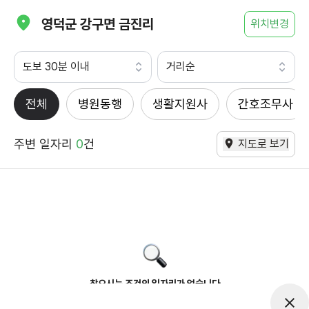
영덕군 강구면 금진리
위치변경
도보 30분 이내
거리순
전체
병원동행
생활지원사
간호조무사
주변 일자리
0
건
지도로 보기
찾으시는 조건의 일자리가 없습니다
더욱더 노력하는 케어파트너가 되겠습니다.