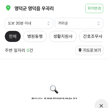
영덕군 영덕읍 우곡리
위치변경
도보 30분 이내
거리순
전체
병원동행
생활지원사
간호조무사
주변 일자리
0
건
지도로 보기
찾으시는 조건의 일자리가 없습니다
더욱더 노력하는 케어파트너가 되겠습니다.