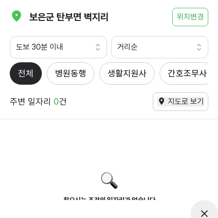
보은군 탄부면 벽지리
위치변경
도보 30분 이내
거리순
전체
병원동행
생활지원사
간호조무사
주변 일자리
0
건
지도로 보기
찾으시는 조건의 일자리가 없습니다
더욱더 노력하는 케어파트너가 되겠습니다.