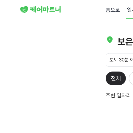
일
홈으로
보은
도보 30분 
전체
주변 일자리