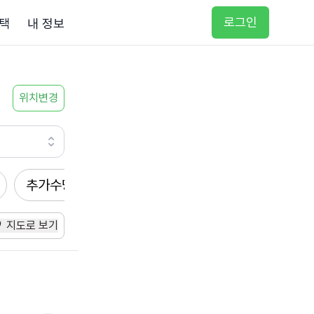
로그인
택
내 정보
위치변경
추가수당
방문요양
입주요양
방문목욕
지도로 보기