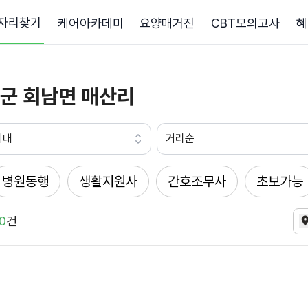
자리찾기
케어아카데미
요양매거진
CBT모의고사
혜
군 회남면 매산리
이내
거리순
병원동행
생활지원사
간호조무사
초보가능
0
건