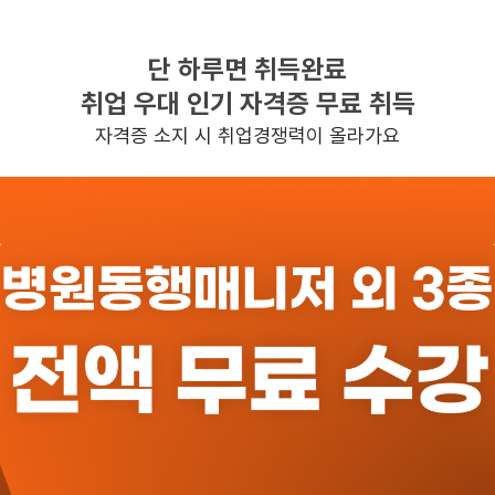
단 하루면 취득완료
찾으시는 조건의 일자리가 없습니다
취업 우대 인기 자격증 무료 취득
더욱더 노력하는 케어파트너가 되겠습니다.
자격증 소지 시 취업경쟁력이 올라가요
반경 3KM 이내의 일자리 확인하기