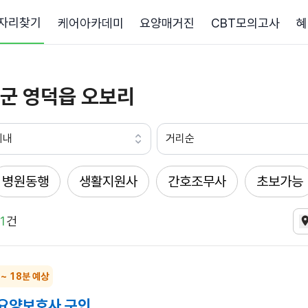
자리찾기
케어아카데미
요양매거진
CBT모의고사
혜
군 영덕읍 오보리
이내
거리순
병원동행
생활지원사
간호조무사
초보가능
1
건
 ~ 18분 예상
 요양보호사 구인