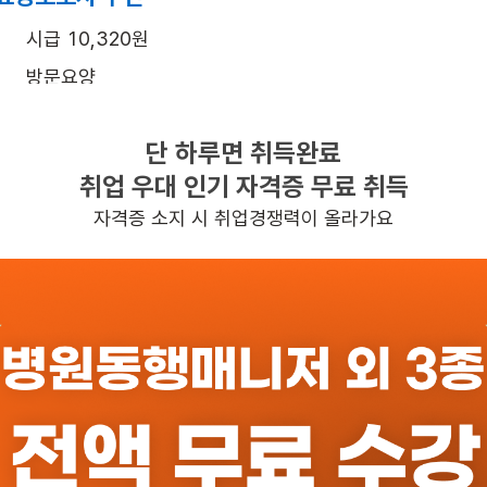
시급 10,320원
방문요양
여성
단 하루면 취득완료
주5일근무
취업 우대 인기 자격증 무료 취득
평일 : (근무시간) (오후) 4시 30분 ~ (오후) 7시 30분, 주
자격증 소지 시 취업경쟁력이 올라가요
일자리정보 더보기
반경 3KM 이내의 일자리 확인하기