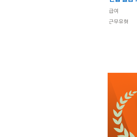
급여
근무유형
어르신정보
근무요일
근무시간
관심
3일전
등록