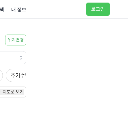
로그인
택
내 정보
위치변경
추가수당
방문요양
입주요양
방문목욕
지도로 보기