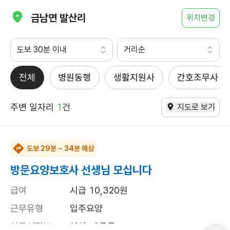
금남면 발산리
위치변경
도보 30분 이내
거리순
전체
병원동행
생활지원사
간호조무사
주변 일자리
1
건
지도로 보기
도보 29분 ~ 34분 예상
방문요양보호사 선생님 모십니다
급여
시급 10,320원
근무유형
입주요양
어르신정보
여성 · 3등급