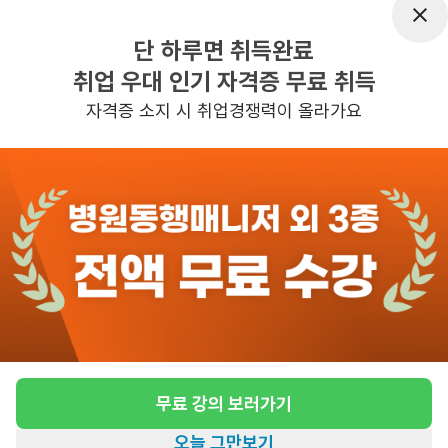
근무요일
주6일근무
단 하루면 취득완료
근무시간
평일 : (근무시간) (오전) 9시 00분 ~ (정
취업 우대 인기 자격증 무료 취득
오) 12시 00분, 주 6일 근무
자격증 소지 시 취업경쟁력이 올라가요
관심
일자리정보 더보기
5일전
등록
반경 3KM 이내의 일자리 확인하기
무료 강의 보러가기
오늘 그만보기