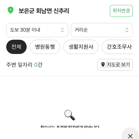
보은군 회남면 신추리
위치변경
도보 30분 이내
거리순
전체
병원동행
생활지원사
간호조무사
주변 일자리
0
건
지도로 보기
찾으시는 조건의 일자리가 없습니다
더욱더 노력하는 케어파트너가 되겠습니다.