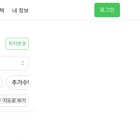
로그인
택
내 정보
위치변경
추가수당
방문요양
입주요양
방문목욕
지도로 보기