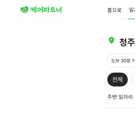
일
홈으로
청주
도보 30분 
전체
주변 일자리