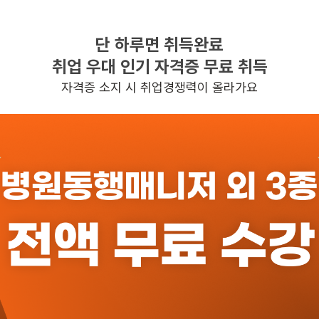
단 하루면 취득완료
찾으시는 조건의 일자리가 없습니다
취업 우대 인기 자격증 무료 취득
더욱더 노력하는 케어파트너가 되겠습니다.
자격증 소지 시 취업경쟁력이 올라가요
반경 3KM 이내의 일자리 확인하기