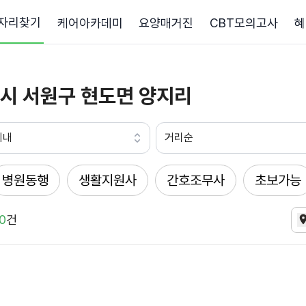
자리찾기
케어아카데미
요양매거진
CBT모의고사
혜
시 서원구 현도면 양지리
이내
거리순
병원동행
생활지원사
간호조무사
초보가능
0
건