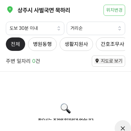
상주시 사벌국면 묵하리
위치변경
도보 30분 이내
거리순
전체
병원동행
생활지원사
간호조무사
주변 일자리
0
건
지도로 보기
찾으시는 조건의 일자리가 없습니다
더욱더 노력하는 케어파트너가 되겠습니다.