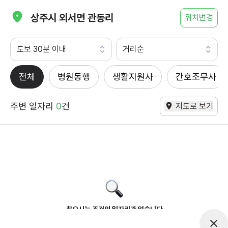
상주시 외서면 관동리
위치변경
도보 30분 이내
거리순
전체
병원동행
생활지원사
간호조무사
주변 일자리
0
건
지도로 보기
찾으시는 조건의 일자리가 없습니다
더욱더 노력하는 케어파트너가 되겠습니다.