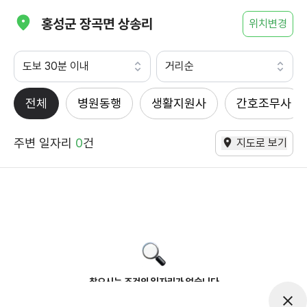
홍성군 장곡면 상송리
위치변경
도보 30분 이내
거리순
전체
병원동행
생활지원사
간호조무사
주변 일자리
0
건
지도로 보기
찾으시는 조건의 일자리가 없습니다
더욱더 노력하는 케어파트너가 되겠습니다.